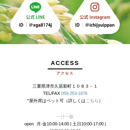
ACCESS
アクセス
三重県津市久居新町１０８３－１
TEL/FAX
059-253-1876
*屋外席はペット可（詳しくは
こちら
）
一汁一飯
open
月-金10:00-14:00 | 土日10:00-17:00 |