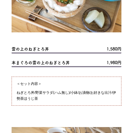
雲の上のねぎとろ丼
1,580円
本まぐろの雲の上のねぎとろ丼
1,980円
＜セット内容＞
ねぎとろ丼/野菜サラダ(ハム無し)/小鉢/お漬物/お好きな出汁/伊
勢茶ほうじ茶