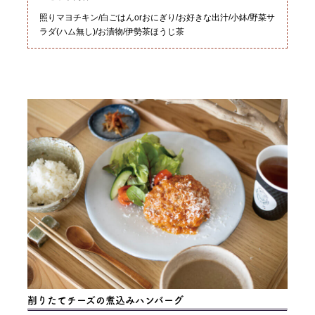
照りマヨチキン/白ごはんorおにぎり/お好きな出汁/小鉢/野菜サ
ラダ(ハム無し)/お漬物/伊勢茶ほうじ茶
削りたてチーズの煮込みハンバーグ